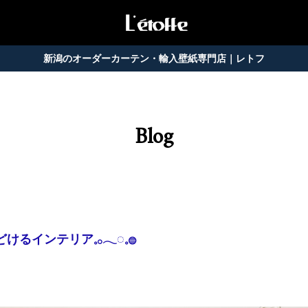
新潟のオーダーカーテン・輸入壁紙専門店｜レトフ
Blog
ンテリア𓈒𓂂𓂃◌𓈒𓐍